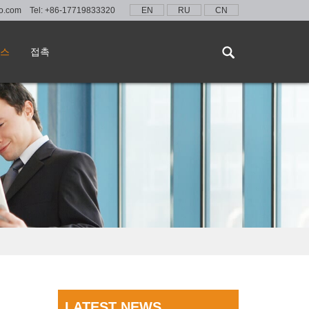
lo.com
Tel:
+86-17719833320
EN
RU
CN
스
접촉
LATEST NEWS