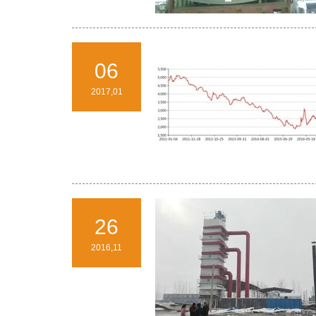
06
2017,01
26
2016,11