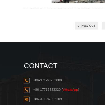
PREVIOUS
CONTACT
+86-371-63253880
+86-17719833320
(
WhatsApp
)
+86-371-87092109