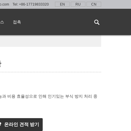
lo.com
Tel:
+86-17719833320
EN
RU
CN
스
접촉
판
능과 비용 효율성으로 인해 인기있는 부식 방지 처리 중
온라인 견적 받기