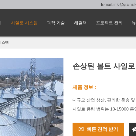
E-mail:
info@grainsi
해
사일로 시스템
과학 기술
해결책
프로젝트 관리
뉴
시스템
손상된 볼트 사일로
제품 정보 :
대규모 산업 생산, 편리한 운송 및
사일로 용량 범위는 10-15000 
빠른 견적 받기